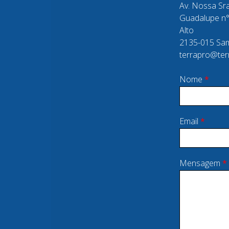
Av. Nossa Sr
Guadalupe n°
Alto
2135-015 Sam
terrapro@ter
Nome
*
Email
*
Mensagem
*