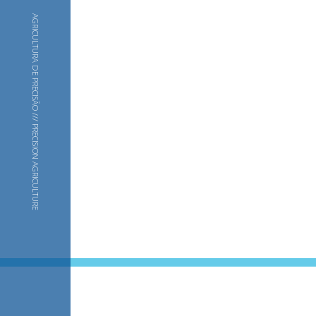
O
AGRICULTURA DE PRECISÃO /// PRECISION AGRICULTURE
M
O
S
APRESENTAÇÃO
HISTÓRIA
EQUIPA
S
E
R
V
I
Ç
O
S
MAPEAMENTO E ANÁLISE