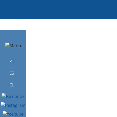
I
N
PT
Í
C
ES
I
O
CL
Q
U
E
M
S