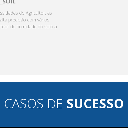
_SOIL
sidades do Agricultor, as
alta precisão com vários
teor de humidade do solo a
CASOS DE
SUCESSO