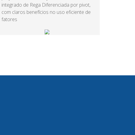
integrado de Rega Diferenciada por pivot,
com claros benefícios no uso eficiente de
fatores