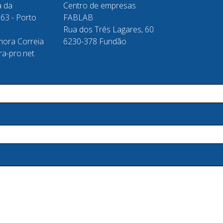
a da
Centro de empresas
63 - Porto
FABLAB
Rua dos Três Lagares, 60
ora Correia
6230-378 Fundão
ra-pro.net