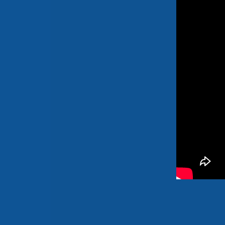
C
T
O
S