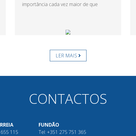
importância cada vez maior de que
LER MAIS
CONTACTOS
RREIA
FUNDÃO
3 655 115
Tel: +351 275 751 365