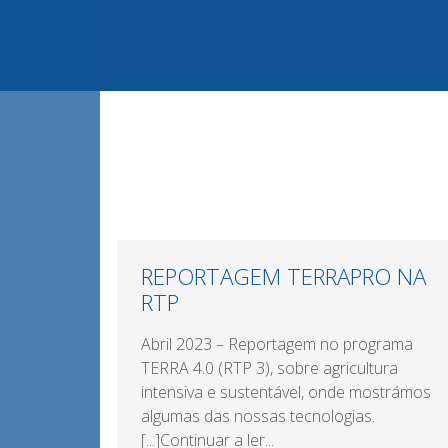
REPORTAGEM TERRAPRO NA
RTP
Abril 2023 – Reportagem no programa
TERRA 4.0 (RTP 3), sobre agricultura
intensiva e sustentável, onde mostrámos
algumas das nossas tecnologias.
[...]Continuar a ler...